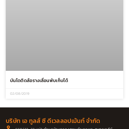
บันไดติดล้อรางเลื่อนพับเก็บได้
02/08/2019
บริษัท เอ ทูลส์ ซี ดีเวลลอปเม้นท์ จำกัด