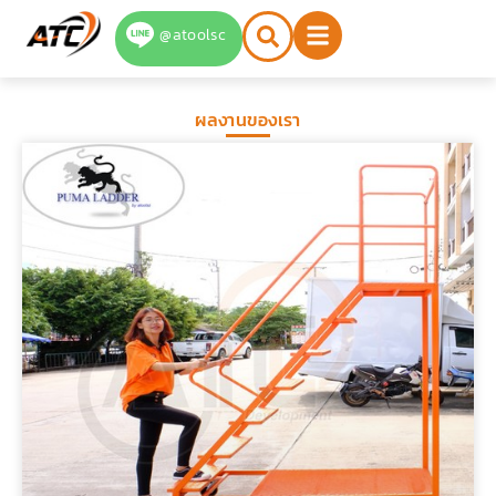
Skip
@atoolsc
to
content
ผลงานของเรา