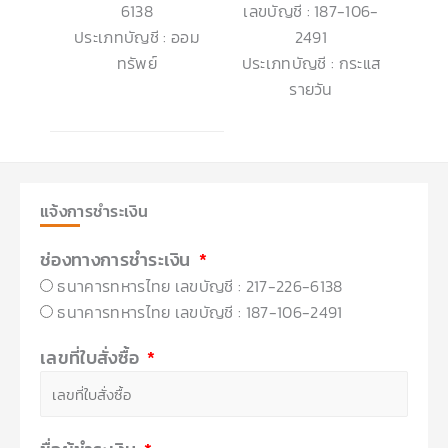
6138
เลขบัญชี : 187-106-
ประเภทบัญชี : ออม
2491
ทรัพย์
ประเภทบัญชี : กระแส
รายวัน
แจ้งการชำระเงิน
ช่องทางการชำระเงิน
ธนาคารทหารไทย เลขบัญชี : 217-226-6138
ธนาคารทหารไทย เลขบัญชี : 187-106-2491
เลขที่ใบสั่งซื้อ