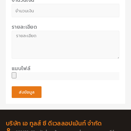
จำนวนเงิน
รายละเอียด
แนบไฟล์
ส่งข้อมูล
บริษัท เอ ทูลส์ ซี ดีเวลลอปเม้นท์ จำกัด