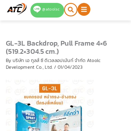
Skip
@atoolsc
to
content
GL-3L Backdrop, Pull Frame 4×6
(519.2×304.5 cm.)
By
บริษัท เอ ทูลส์ ซี ดีเวลลอปเม้นท์ จำกัด Atoolc
Development Co., Ltd.
/
01/04/2023