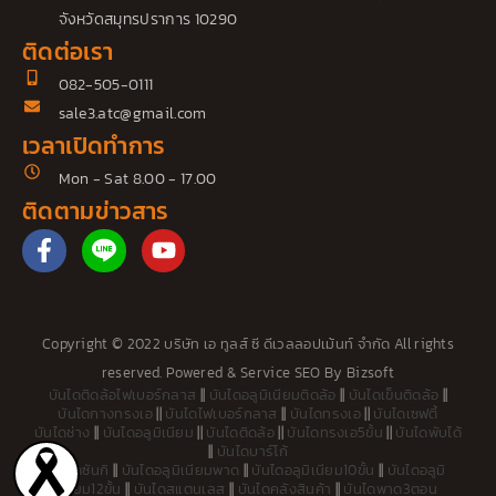
จังหวัดสมุทรปราการ 10290
ติดต่อเรา
082-505-0111
sale3.atc@gmail.com
เวลาเปิดทำการ
Mon - Sat 8.00 - 17.00
ติดตามข่าวสาร
F
Y
a
o
c
u
e
t
b
u
Copyright © 2022 บริษัท เอ ทูลส์ ซี ดีเวลลอปเม้นท์ จำกัด All rights
o
b
reserved. Powered &
Service SEO
By
Bizsoft
o
e
บันไดติดล้อไฟเบอร์กลาส
||
บันไดอลูมิเนียมติดล้อ
||
บันไดเข็นติดล้อ
||
k
บันไดกางทรงเอ
||
บันไดไฟเบอร์กลาส
||
บันไดทรงเอ
||
บันไดเซฟตี้
-
บันไดช่าง
||
บันไดอลูมิเนียม
||
บันไดติดล้อ
||
บันไดทรงเอ5ขั้น
||
บันไดพับได้
f
||
บันไดบาร์โก้
บันไดซันกิ
||
บันไดอลูมิเนียมพาด
||
บันไดอลูมิเนียม10ขั้น
||
บันไดอลูมิ
เนียม12ขั้น
||
บันไดสแตนเลส
||
บันไดคลังสินค้า
||
บันไดพาด3ตอน