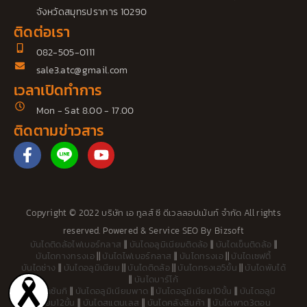
จังหวัดสมุทรปราการ 10290
ติดต่อเรา
082-505-0111
sale3.atc@gmail.com
เวลาเปิดทำการ
Mon - Sat 8.00 - 17.00
ติดตามข่าวสาร
F
Y
a
o
c
u
e
t
b
u
Copyright © 2022 บริษัท เอ ทูลส์ ซี ดีเวลลอปเม้นท์ จำกัด All rights
o
b
reserved. Powered &
Service SEO
By
Bizsoft
o
e
บันไดติดล้อไฟเบอร์กลาส
||
บันไดอลูมิเนียมติดล้อ
||
บันไดเข็นติดล้อ
||
k
บันไดกางทรงเอ
||
บันไดไฟเบอร์กลาส
||
บันไดทรงเอ
||
บันไดเซฟตี้
-
บันไดช่าง
||
บันไดอลูมิเนียม
||
บันไดติดล้อ
||
บันไดทรงเอ5ขั้น
||
บันไดพับได้
f
||
บันไดบาร์โก้
บันไดซันกิ
||
บันไดอลูมิเนียมพาด
||
บันไดอลูมิเนียม10ขั้น
||
บันไดอลูมิ
เนียม12ขั้น
||
บันไดสแตนเลส
||
บันไดคลังสินค้า
||
บันไดพาด3ตอน