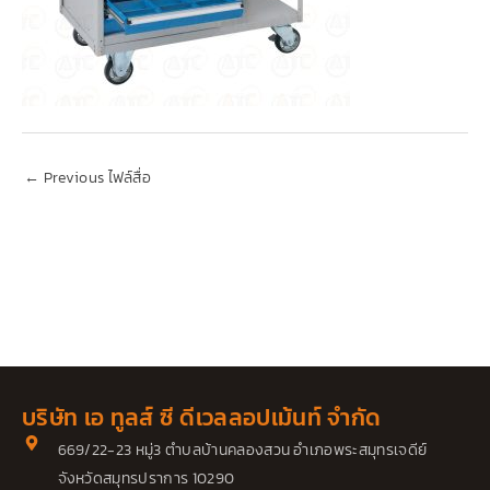
←
Previous ไฟล์สื่อ
บริษัท เอ ทูลส์ ซี ดีเวลลอปเม้นท์ จำกัด
669/22-23 หมู่3 ตำบลบ้านคลองสวน อำเภอพระสมุทรเจดีย์
จังหวัดสมุทรปราการ 10290