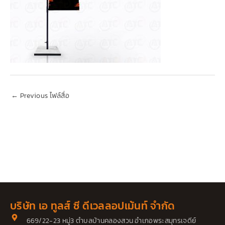
←
Previous ไฟล์สื่อ
บริษัท เอ ทูลส์ ซี ดีเวลลอปเม้นท์ จำกัด
669/22-23 หมู่3 ตำบลบ้านคลองสวน อำเภอพระสมุทรเจดีย์