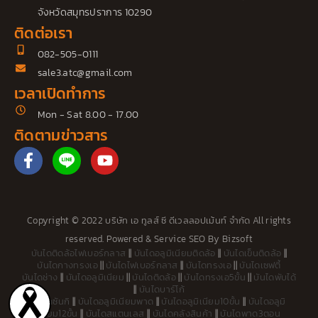
จังหวัดสมุทรปราการ 10290
ติดต่อเรา
082-505-0111
sale3.atc@gmail.com
เวลาเปิดทำการ
Mon - Sat 8.00 - 17.00
ติดตามข่าวสาร
F
Y
a
o
c
u
e
t
b
u
Copyright © 2022 บริษัท เอ ทูลส์ ซี ดีเวลลอปเม้นท์ จำกัด All rights
o
b
reserved. Powered &
Service SEO
By
Bizsoft
o
e
บันไดติดล้อไฟเบอร์กลาส
||
บันไดอลูมิเนียมติดล้อ
||
บันไดเข็นติดล้อ
||
k
บันไดกางทรงเอ
||
บันไดไฟเบอร์กลาส
||
บันไดทรงเอ
||
บันไดเซฟตี้
-
บันไดช่าง
||
บันไดอลูมิเนียม
||
บันไดติดล้อ
||
บันไดทรงเอ5ขั้น
||
บันไดพับได้
f
||
บันไดบาร์โก้
บันไดซันกิ
||
บันไดอลูมิเนียมพาด
||
บันไดอลูมิเนียม10ขั้น
||
บันไดอลูมิ
เนียม12ขั้น
||
บันไดสแตนเลส
||
บันไดคลังสินค้า
||
บันไดพาด3ตอน