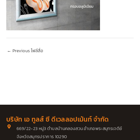
←
Previous ไฟล์สื่อ
บริษัท เอ ทูลส์ ซี ดีเวลลอปเม้นท์ จำกัด
669/22-23 หมู่3 ตำบลบ้านคลองสวน อำเภอพระสมุทรเจดีย์
จังหวัดสมุทรปราการ 10290