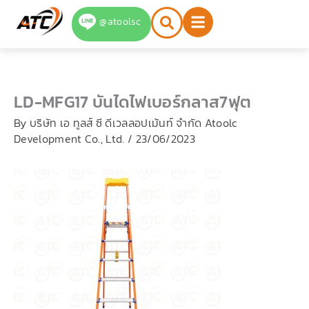
Skip
@atoolsc
to
content
LD-MFG17 บันไดไฟเบอร์กลาส7ฟุต
By
บริษัท เอ ทูลส์ ซี ดีเวลลอปเม้นท์ จำกัด Atoolc
Development Co., Ltd.
/
23/06/2023