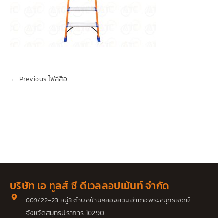
←
Previous ไฟล์สื่อ
บริษัท เอ ทูลส์ ซี ดีเวลลอปเม้นท์ จำกัด
669/22-23 หมู่3 ตำบลบ้านคลองสวน อำเภอพระสมุทรเจดีย์
จังหวัดสมุทรปราการ 10290