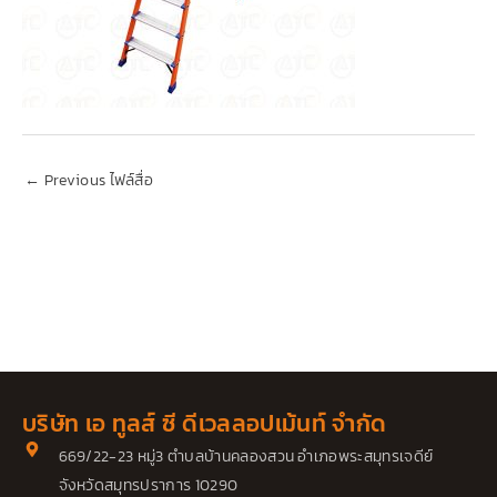
←
Previous ไฟล์สื่อ
บริษัท เอ ทูลส์ ซี ดีเวลลอปเม้นท์ จำกัด
669/22-23 หมู่3 ตำบลบ้านคลองสวน อำเภอพระสมุทรเจดีย์
จังหวัดสมุทรปราการ 10290