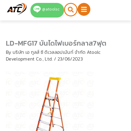
Skip
@atoolsc
to
content
LD-MFG17 บันไดไฟเบอร์กลาส7ฟุต
By
บริษัท เอ ทูลส์ ซี ดีเวลลอปเม้นท์ จำกัด Atoolc
Development Co., Ltd.
/
23/06/2023