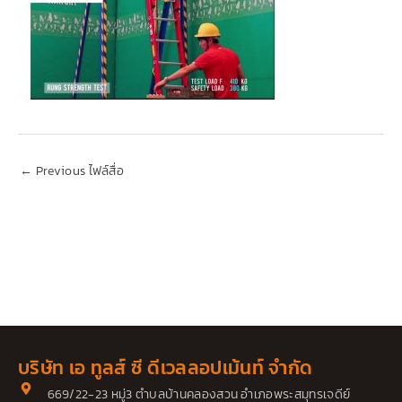
←
Previous ไฟล์สื่อ
บริษัท เอ ทูลส์ ซี ดีเวลลอปเม้นท์ จำกัด
669/22-23 หมู่3 ตำบลบ้านคลองสวน อำเภอพระสมุทรเจดีย์