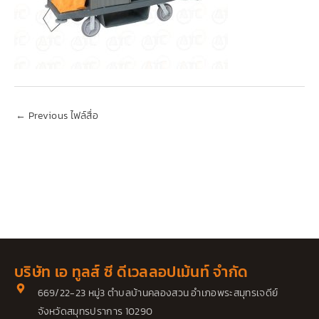
←
Previous ไฟล์สื่อ
บริษัท เอ ทูลส์ ซี ดีเวลลอปเม้นท์ จำกัด
669/22-23 หมู่3 ตำบลบ้านคลองสวน อำเภอพระสมุทรเจดีย์
จังหวัดสมุทรปราการ 10290