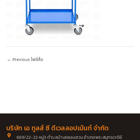
←
Previous ไฟล์สื่อ
บริษัท เอ ทูลส์ ซี ดีเวลลอปเม้นท์ จำกัด
669/22-23 หมู่3 ตำบลบ้านคลองสวน อำเภอพระสมุทรเจดีย์