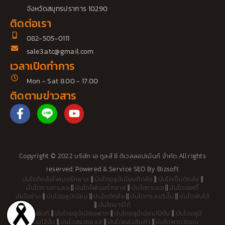
จังหวัดสมุทรปราการ 10290
ติดต่อเรา
082-505-0111
sale3.atc@gmail.com
เวลาเปิดทำการ
Mon - Sat 8.00 - 17.00
ติดตามข่าวสาร
F
Y
a
o
c
u
e
t
b
u
Copyright © 2022 บริษัท เอ ทูลส์ ซี ดีเวลลอปเม้นท์ จำกัด All rights
o
b
reserved. Powered &
Service SEO
By
Bizsoft
o
e
บันไดติดล้อไฟเบอร์กลาส
||
บันไดอลูมิเนียมติดล้อ
||
บันไดเข็นติดล้อ
||
k
บันไดกางทรงเอ
||
บันไดไฟเบอร์กลาส
||
บันไดทรงเอ
||
บันไดเซฟตี้
-
บันไดช่าง
||
บันไดอลูมิเนียม
||
บันไดติดล้อ
||
บันไดทรงเอ5ขั้น
||
บันไดพับได้
f
||
บันไดบาร์โก้
บันไดซันกิ
||
บันไดอลูมิเนียมพาด
||
บันไดอลูมิเนียม10ขั้น
||
บันไดอลูมิ
เนียม12ขั้น
||
บันไดสแตนเลส
||
บันไดคลังสินค้า
||
บันไดพาด3ตอน