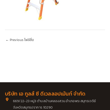
←
Previous ไฟล์สื่อ
บริษัท เอ ทูลส์ ซี ดีเวลลอปเม้นท์ จำกัด
669/22-23 หมู่3 ตำบลบ้านคลองสวน อำเภอพระสมุทรเจดีย์
จังหวัดสมุทรปราการ 10290