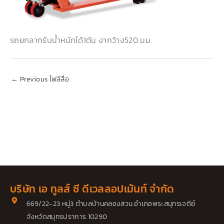
รถยกลากรับน้ำหนักได้1ตัน งากว้าง520 มม.
←
Previous ไฟล์สื่อ
บริษัท เอ ทูลส์ ซี ดีเวลลอปเม้นท์ จำกัด
669/22-23 หมู่3 ตำบลบ้านคลองสวน อำเภอพระสมุทรเจดีย์
จังหวัดสมุทรปราการ 10290