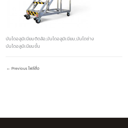
บันไดอลูมิเนียมติดล้อ,บันไดอลูมิเนียม,บันไดช่าง
บันไดอลูมิเนียมขั้น
←
Previous ไฟล์สื่อ