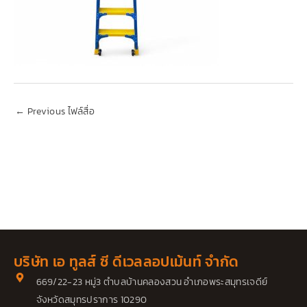
←
Previous ไฟล์สื่อ
บริษัท เอ ทูลส์ ซี ดีเวลลอปเม้นท์ จำกัด
669/22-23 หมู่3 ตำบลบ้านคลองสวน อำเภอพระสมุทรเจดีย์
จังหวัดสมุทรปราการ 10290