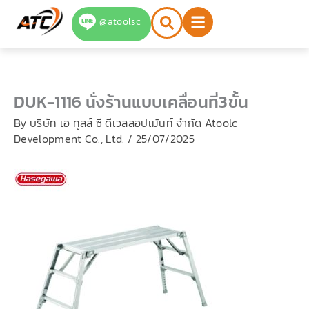
Skip
@atoolsc
to
content
DUK-1116 นั่งร้านแบบเคลื่อนที่3ขั้น
By
บริษัท เอ ทูลส์ ซี ดีเวลลอปเม้นท์ จำกัด Atoolc
Development Co., Ltd.
/
25/07/2025