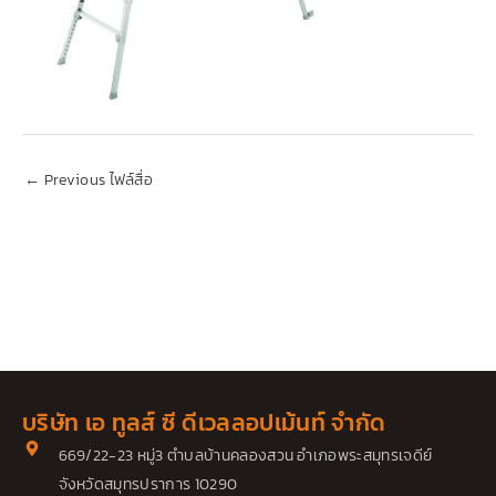
←
Previous ไฟล์สื่อ
บริษัท เอ ทูลส์ ซี ดีเวลลอปเม้นท์ จำกัด
669/22-23 หมู่3 ตำบลบ้านคลองสวน อำเภอพระสมุทรเจดีย์
จังหวัดสมุทรปราการ 10290