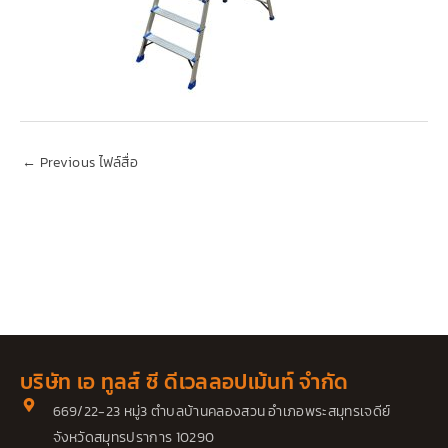
←
Previous ไฟล์สื่อ
บริษัท เอ ทูลส์ ซี ดีเวลลอปเม้นท์ จำกัด
669/22-23 หมู่3 ตำบลบ้านคลองสวน อำเภอพระสมุทรเจดีย์
จังหวัดสมุทรปราการ 10290