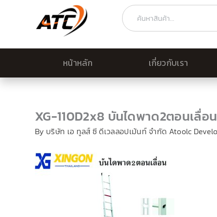
Skip
Search
to
content
หน้าหลัก
เกี่ยวกับเรา
XG-110D2x8 บันไดพาด2ตอนเลื่
By
บริษัท เอ ทูลส์ ซี ดีเวลลอปเม้นท์ จำกัด Atoolc Deve