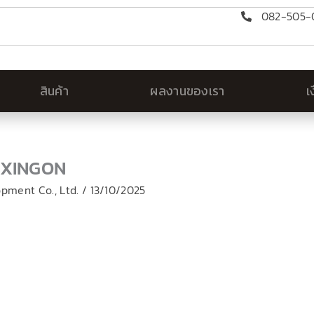
082-505-0
สินค้า
ผลงานของเรา
เ
อนXINGON
lopment Co., Ltd.
/
13/10/2025