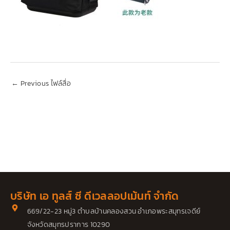
←
Previous ไฟล์สื่อ
บริษัท เอ ทูลส์ ซี ดีเวลลอปเม้นท์ จำกัด
669/22-23 หมู่3 ตำบลบ้านคลองสวน อำเภอพระสมุทรเจดีย์
จังหวัดสมุทรปราการ 10290