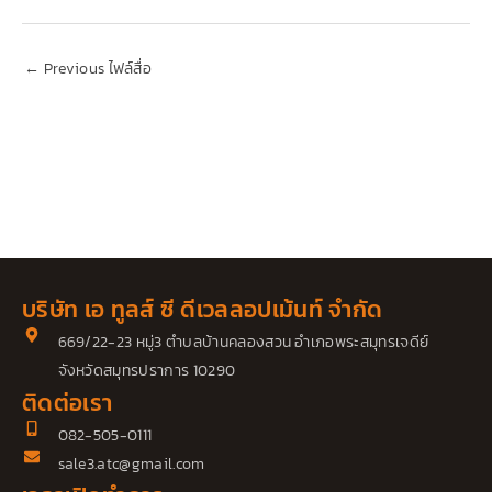
←
Previous ไฟล์สื่อ
บริษัท เอ ทูลส์ ซี ดีเวลลอปเม้นท์ จำกัด
669/22-23 หมู่3 ตำบลบ้านคลองสวน อำเภอพระสมุทรเจดีย์
จังหวัดสมุทรปราการ 10290
ติดต่อเรา
082-505-0111
sale3.atc@gmail.com