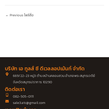
←
Previous ไฟล์สื่อ
บริษัท เอ ทูลส์ ซี ดีเวลลอปเม้นท์ จำกัด
669/22-23 หมู่3 ตำบลบ้านคลองสวน อำเภอพระสมุทรเจดีย์
จังหวัดสมุทรปราการ 10290
ติดต่อเรา
082-505-0111
sale3.atc@gmail.com