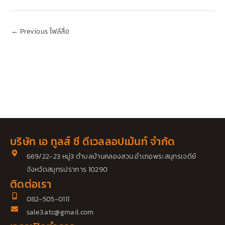
←
Previous ไฟล์สื่อ
บริษัท เอ ทูลส์ ซี ดีเวลลอปเม้นท์ จำกัด
669/22-23 หมู่3 ตำบลบ้านคลองสวน อำเภอพระสมุทรเจดีย์
จังหวัดสมุทรปราการ 10290
ติดต่อเรา
082-505-0111
sale3.atc@gmail.com