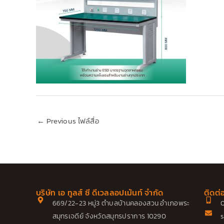
←
Previous ไฟล์สื่อ
บริษัท เอ ทูลส์ ซี ดีเวลลอปเม้นท์ จำกัด
ติดต่
669/22-23 หมู่3 ตำบลบ้านคลองสวน อำเภอพระ
0
สมุทรเจดีย์ จังหวัดสมุทรปราการ 10290
s