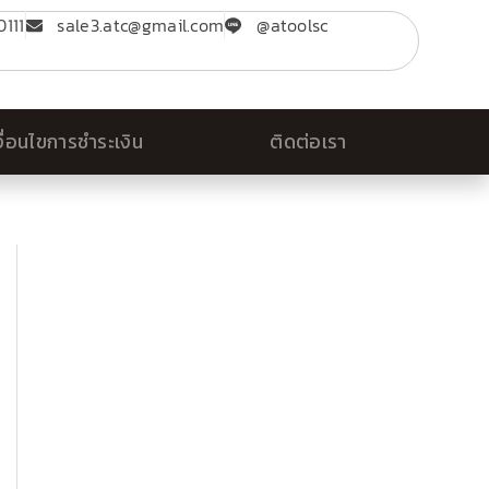
111
sale3.atc@gmail.com
@atoolsc
งื่อนไขการชำระเงิน
ติดต่อเรา