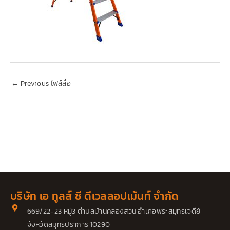
←
Previous ไฟล์สื่อ
บริษัท เอ ทูลส์ ซี ดีเวลลอปเม้นท์ จำกัด
669/22-23 หมู่3 ตำบลบ้านคลองสวน อำเภอพระสมุทรเจดีย์
จังหวัดสมุทรปราการ 10290