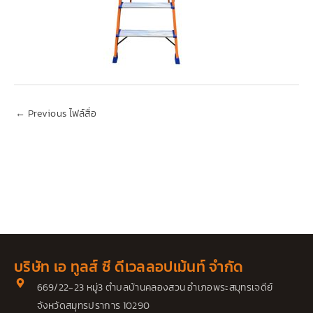
←
Previous ไฟล์สื่อ
บริษัท เอ ทูลส์ ซี ดีเวลลอปเม้นท์ จำกัด
669/22-23 หมู่3 ตำบลบ้านคลองสวน อำเภอพระสมุทรเจดีย์
จังหวัดสมุทรปราการ 10290