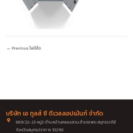
←
Previous ไฟล์สื่อ
บริษัท เอ ทูลส์ ซี ดีเวลลอปเม้นท์ จำกัด
669/22-23 หมู่3 ตำบลบ้านคลองสวน อำเภอพระสมุทรเจดีย์
จังหวัดสมุทรปราการ 10290