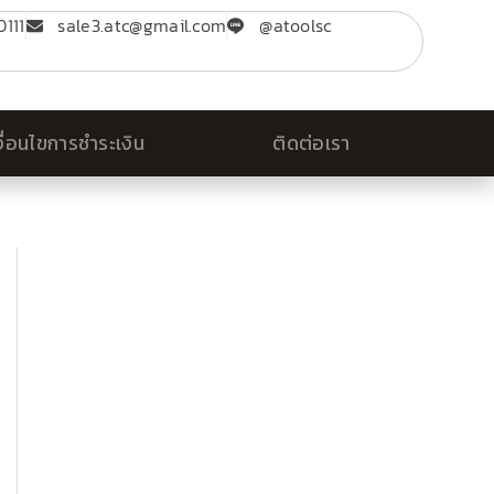
111
sale3.atc@gmail.com
@atoolsc
งื่อนไขการชำระเงิน
ติดต่อเรา