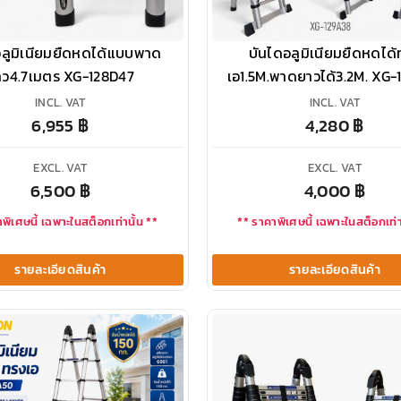
อลูมิเนียมยืดหดได้แบบพาด
บันไดอลูมิเนียมยืดหดได้
าว4.7เมตร XG-128D47
เอ1.5M.พาดยาวได้3.2M. XG-
INCL. VAT
INCL. VAT
6,955
฿
4,280
฿
EXCL. VAT
EXCL. VAT
6,500
฿
4,000
฿
พิเศษนี้ เฉพาะในสต็อกเท่านั้น **
** ราคาพิเศษนี้ เฉพาะในสต็อกเท่า
รายละเอียดสินค้า
รายละเอียดสินค้า