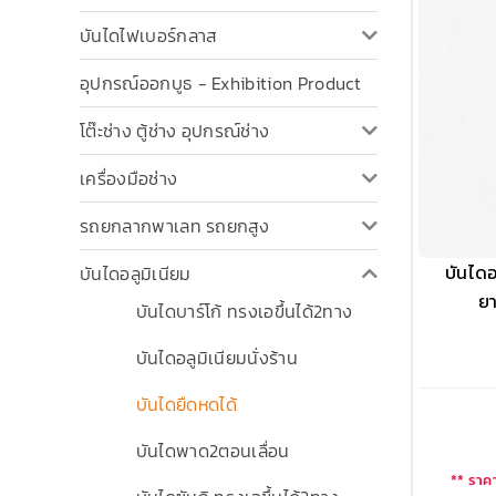
บันไดไฟเบอร์กลาส
อุปกรณ์ออกบูธ - Exhibition Product
โต๊ะช่าง ตู้ช่าง อุปกรณ์ช่าง
เครื่องมือช่าง
รถยกลากพาเลท รถยกสูง
บันได
บันไดอลูมิเนียม
ย
บันไดบาร์โก้ ทรงเอขึ้นได้2ทาง
บันไดอลูมิเนียมนั่งร้าน
บันไดยืดหดได้
บันไดพาด2ตอนเลื่อน
** ราคา