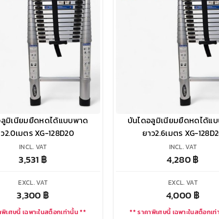
อลูมิเนียมยืดหดได้แบบพาด
บันไดอลูมิเนียมยืดหดได้
าว2.0เมตร XG-128D20
ยาว2.6เมตร XG-128D
INCL. VAT
INCL. VAT
3,531
฿
4,280
฿
EXCL. VAT
EXCL. VAT
3,300
฿
4,000
฿
พิเศษนี้ เฉพาะในสต็อกเท่านั้น **
** ราคาพิเศษนี้ เฉพาะในสต็อกเท่า