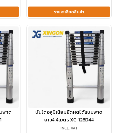
รายละเอียดสินค้า
แบบพาด
บันไดอลูมิเนียมยืดหดได้แบบพาด
1
ยาว4.4เมตร XG-128D44
INCL. VAT