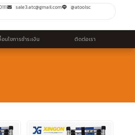
111
sale3.atc@gmail.com
@atoolsc
งื่อนไขการชำระเงิน
ติดต่อเรา