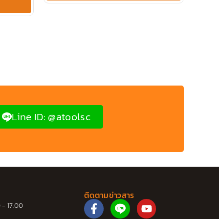
Line ID: @atoolsc
ติดตามข่าวสาร
F
Y
 - 17.00
a
o