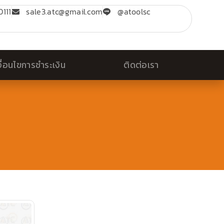
111
sale3.atc@gmail.com
@atoolsc
งื่อนไขการชำระเงิน
ติดต่อเรา