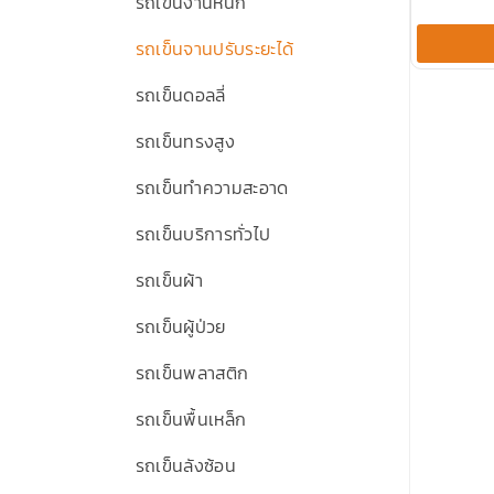
รถเข็นงานหนัก
รถเข็นจานปรับระยะได้
รถเข็นดอลลี่
รถเข็นทรงสูง
รถเข็นทำความสะอาด
รถเข็นบริการทั่วไป
รถเข็นผ้า
รถเข็นผู้ป่วย
รถเข็นพลาสติก
รถเข็นพื้นเหล็ก
รถเข็นลังซ้อน