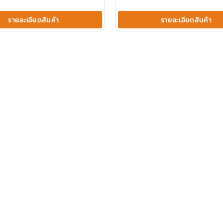
รายละเอียดสินค้า
รายละเอียดสินค้า