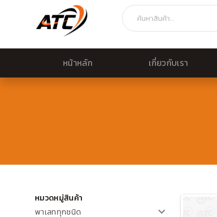
Skip
Search
to
content
หน้าหลัก
เกี่ยวกับเรา
หมวดหมู่สินค้า
พาเลททุกชนิด