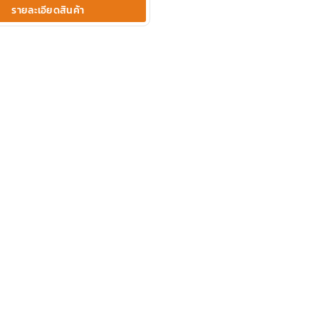
รายละเอียดสินค้า