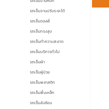
รถเข็นงานหนัก
รถเข็นจานปรับระยะได้
รถเข็นดอลลี่
รถเข็นทรงสูง
รถเข็นทำความสะอาด
รถเข็นบริการทั่วไป
รถเข็นผ้า
รถเข็นผู้ป่วย
รถเข็นพลาสติก
รถเข็นพื้นเหล็ก
รถเข็นลังซ้อน