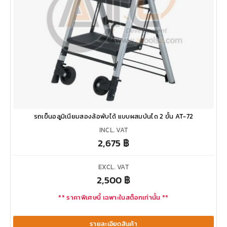
รถเข็นอลูมิเนียมสองล้อพับได้ แบบผสมบันได 2 ขั้น AT-72
INCL. VAT
2,675
฿
EXCL. VAT
2,500
฿
** ราคาพิเศษนี้ เฉพาะในสต็อกเท่านั้น **
รายละเอียดสินค้า