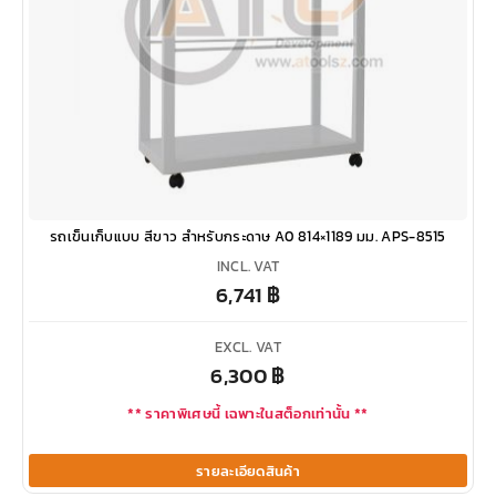
รถเข็นเก็บแบบ สีขาว สำหรับกระดาษ A0 814×1189 มม. APS-8515
INCL. VAT
6,741
฿
EXCL. VAT
6,300
฿
** ราคาพิเศษนี้ เฉพาะในสต็อกเท่านั้น **
รายละเอียดสินค้า