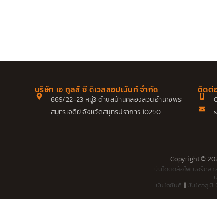
บริษัท เอ ทูลส์ ซี ดีเวลลอปเม้นท์ จำกัด
ติดต่
669/22-23 หมู่3 ตำบลบ้านคลองสวน อำเภอพระ
0
สมุทรเจดีย์ จังหวัดสมุทรปราการ 10290
s
Copyright © 2022
บันไดติดล้อไฟเบอร์กลา
บ
บันไดซันกิ
||
บันไดอลูมิ