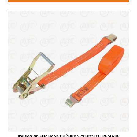
สายรัดตะขอ Flat Hook รับน้ำหนัก 5 ตัน ยาว 8 ม. RH50-8F