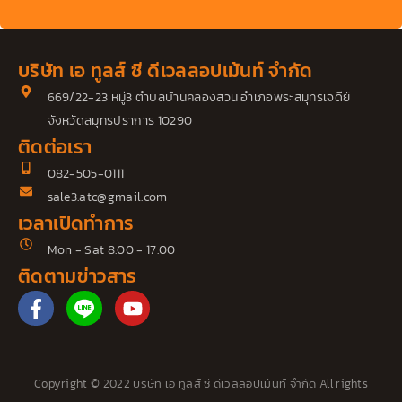
บริษัท เอ ทูลส์ ซี ดีเวลลอปเม้นท์ จำกัด
669/22-23 หมู่3 ตำบลบ้านคลองสวน อำเภอพระสมุทรเจดีย์
จังหวัดสมุทรปราการ 10290
ติดต่อเรา
082-505-0111
sale3.atc@gmail.com
เวลาเปิดทำการ
Mon - Sat 8.00 - 17.00
ติดตามข่าวสาร
F
Y
a
o
c
u
e
t
b
u
Copyright © 2022 บริษัท เอ ทูลส์ ซี ดีเวลลอปเม้นท์ จำกัด All rights
o
b