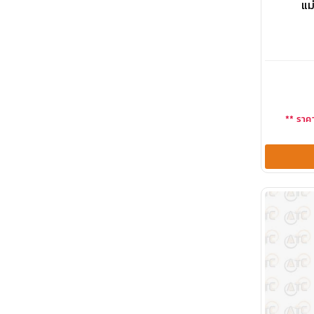
แม
** ราคา