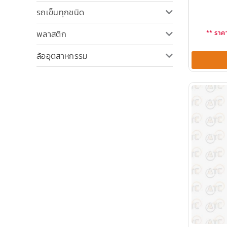
รถเข็นทุกชนิด
พลาสติก
** ราคา
ล้ออุตสาหกรรม