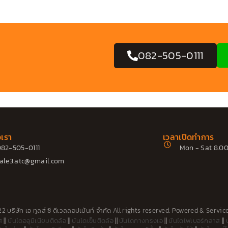
082-505-0111
อเรา
เวลาเปิดทำการ
82-505-0111
Mon - Sat 8.00
ale3.atc@gmail.com
 บริษัท เอ ทูลส์ ซี ดีเวลลอปเม้นท์ จำกัด All rights reserved. Powered &
Servic
ส
||
บันไดอลูมิเนียมติดล้อ
||
บันไดเข็นติดล้อ
||
บันไดกางทรงเอ
||
บันไดไฟเบอร์กลาส
||