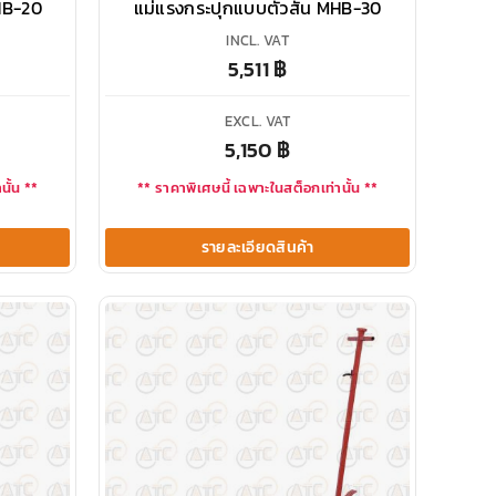
HB-20
แม่แรงกระปุกแบบตัวสั้น MHB-30
INCL. VAT
5,511
฿
EXCL. VAT
5,150
฿
นั้น **
** ราคาพิเศษนี้ เฉพาะในสต็อกเท่านั้น **
รายละเอียดสินค้า