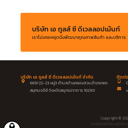
บริษัท เอ ทูลส์ ซี ดีเวลลอปเม้นท์
เราไม่เคยหยุดนิ่งพัฒนาคุณภาพสินค้า และบริการ
บริษัท เอ ทูลส์ ซี ดีเวลลอปเม้นท์ จำกัด
ติดต่
669/22-23 หมู่3 ตำบลบ้านคลองสวน อำเภอพระ
0
สมุทรเจดีย์ จังหวัดสมุทรปราการ 10290
s
Copyright © 2022
บันไดติดล้อไฟเบอร์กลา