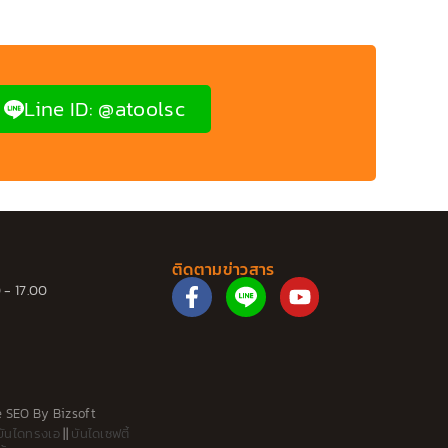
Line ID: @atoolsc
ติดตามข่าวสาร
F
Y
 - 17.00
a
o
c
u
e
t
b
u
o
b
o
e
e SEO
By
Bizsoft
บันไดทรงเอ
||
บันไดเซฟตี้
k