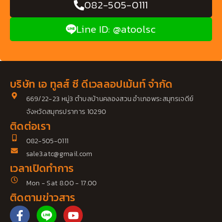
082-505-0111
Line ID: @atoolsc
บริษัท เอ ทูลส์ ซี ดีเวลลอปเม้นท์ จำกัด
669/22-23 หมู่3 ตำบลบ้านคลองสวน อำเภอพระสมุทรเจดีย์
จังหวัดสมุทรปราการ 10290
ติดต่อเรา
082-505-0111
sale3.atc@gmail.com
เวลาเปิดทำการ
Mon - Sat 8.00 - 17.00
ติดตามข่าวสาร
F
Y
a
o