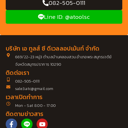
082-505-0111
Line ID: @atoolsc
บริษัท เอ ทูลส์ ซี ดีเวลลอปเม้นท์ จำกัด
669/22-23 หมู่3 ตำบลบ้านคลองสวน อำเภอพระสมุทรเจดีย์
จังหวัดสมุทรปราการ 10290
ติดต่อเรา
082-505-0111
sale3.atc@gmail.com
เวลาเปิดทำการ
Mon - Sat 8.00 - 17.00
ติดตามข่าวสาร
F
Y
a
o