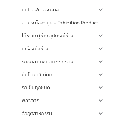
บันไดไฟเบอร์กลาส
อุปกรณ์ออกบูธ - Exhibition Product
โต๊ะช่าง ตู้ช่าง อุปกรณ์ช่าง
เครื่องมือช่าง
รถยกลากพาเลท รถยกสูง
บันไดอลูมิเนียม
รถเข็นทุกชนิด
พลาสติก
ล้ออุตสาหกรรม