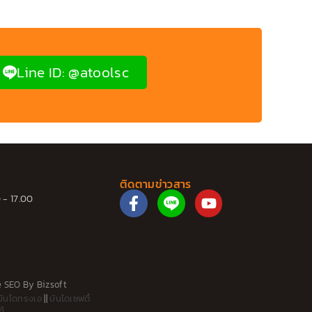
Line ID: @atoolsc
ติดตามข่าวสาร
F
Y
 - 17.00
a
o
c
u
e
t
b
u
o
b
o
e
e SEO
By
Bizsoft
บันไดทรงเอ
||
บันไดเซฟตี้
k
ก้