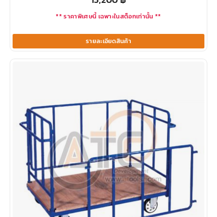
** ราคาพิเศษนี้ เฉพาะในสต็อกเท่านั้น **
รายละเอียดสินค้า