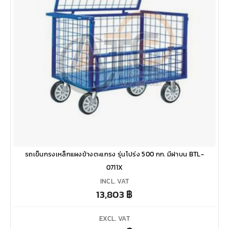
รถเข็นกรงเหล็กแผงข้างตะแกรง รุ่นโปร่ง 500 กก. มีฝาบน BTL-
0711X
INCL. VAT
13,803
฿
EXCL. VAT