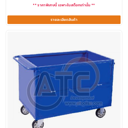
** ราคาพิเศษนี้ เฉพาะในสต็อกเท่านั้น **
รายละเอียดสินค้า