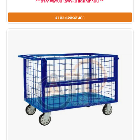
** ราคาพิเศษนี้ เฉพาะในสต็อกเท่านั้น **
รายละเอียดสินค้า