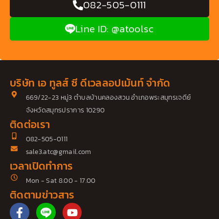
082-505-0111
Line ID: @atoolsc
บริษัท เอ ทูลส์ ซี ดีเวลลอปเม้นท์ จำกัด
669/22-23 หมู่3 ตำบลบ้านคลองสวน อำเภอพระสมุทรเจดีย์
จังหวัดสมุทรปราการ 10290
ติดต่อเรา
082-505-0111
sale3.atc@gmail.com
เวลาเปิดทำการ
Mon - Sat 8.00 - 17.00
ติดตามข่าวสาร
F
Y
a
o