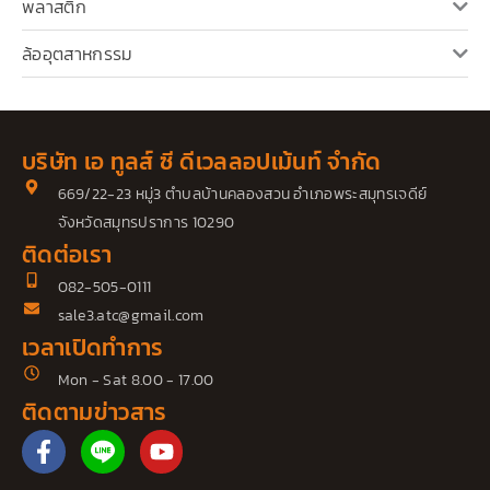
พลาสติก
ล้ออุตสาหกรรม
บริษัท เอ ทูลส์ ซี ดีเวลลอปเม้นท์ จำกัด
669/22-23 หมู่3 ตำบลบ้านคลองสวน อำเภอพระสมุทรเจดีย์
จังหวัดสมุทรปราการ 10290
ติดต่อเรา
082-505-0111
sale3.atc@gmail.com
เวลาเปิดทำการ
Mon - Sat 8.00 - 17.00
ติดตามข่าวสาร
F
Y
a
o
c
u