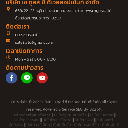
บริษัท เอ ทูลส์ ซี ดีเวลลอปเม้นท์ จำกัด
669/22-23 หมู่3 ตำบลบ้านคลองสวน อำเภอพระสมุทรเจดีย์
จังหวัดสมุทรปราการ 10290
ติดต่อเรา
082-505-0111
sale3.atc@gmail.com
เวลาเปิดทำการ
Mon - Sat 8.00 - 17.00
ติดตามข่าวสาร
F
Y
a
o
c
u
e
t
b
u
Copyright © 2022 บริษัท เอ ทูลส์ ซี ดีเวลลอปเม้นท์ จำกัด All rights
o
b
reserved. Powered &
Service SEO
By
Bizsoft
o
e
บันไดติดล้อไฟเบอร์กลาส
||
บันไดอลูมิเนียมติดล้อ
||
บันไดเข็นติดล้อ
||
k
บันไดกางทรงเอ
||
บันไดไฟเบอร์กลาส
||
บันไดทรงเอ
||
บันไดเซฟตี้
-
บันไดช่าง
||
บันไดอลูมิเนียม
||
บันไดติดล้อ
||
บันไดทรงเอ5ขั้น
||
บันไดพับได้