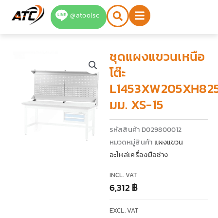
Skip
@atoolsc
to
content
ชุดแผงแขวนเหนือ
โต๊ะ
L1453XW205XH82
มม. XS-15
รหัสสินค้า
D029800012
หมวดหมู่สินค้า
แผงแขวน
อะไหล่เครื่องมือช่าง
INCL. VAT
6,312
฿
EXCL. VAT