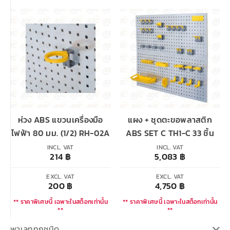
ห่วง ABS แขวนเครื่องมือ
แผง + ชุดตะขอพลาสติก
ไฟฟ้า 80 มม. (1/2) RH-02A
ABS SET C TH1-C 33 ชิ้น
INCL. VAT
INCL. VAT
214
฿
5,083
฿
EXCL. VAT
EXCL. VAT
200
฿
4,750
฿
** ราคาพิเศษนี้ เฉพาะในสต็อกเท่านั้น
** ราคาพิเศษนี้ เฉพาะในสต็อกเท่านั้น
**
**
พาเลททุกชนิด