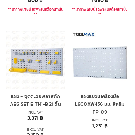
800
฿
1,690
฿
** ราคาพิเศษนี้ เฉพาะในสต็อกเท่านั้น
** ราคาพิเศษนี้ เฉพาะในสต็อกเท่านั้น
**
**
แผง + ชุดตะขอพลาสติก
แผงแขวนเครื่องมือ
ABS SET B TH1-B 21 ชิ้น
L900XW456 มม. สีครีม
TP-09
INCL. VAT
3,371
฿
INCL. VAT
1,231
฿
EXCL. VAT
3,150
฿