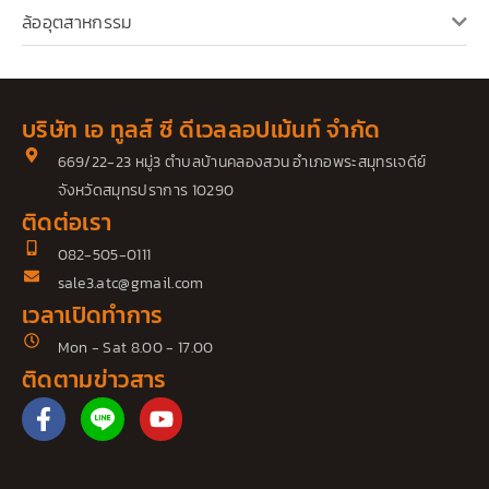
ล้ออุตสาหกรรม
บริษัท เอ ทูลส์ ซี ดีเวลลอปเม้นท์ จำกัด
669/22-23 หมู่3 ตำบลบ้านคลองสวน อำเภอพระสมุทรเจดีย์
จังหวัดสมุทรปราการ 10290
ติดต่อเรา
082-505-0111
sale3.atc@gmail.com
เวลาเปิดทำการ
Mon - Sat 8.00 - 17.00
ติดตามข่าวสาร
F
Y
a
o
c
u
e
t