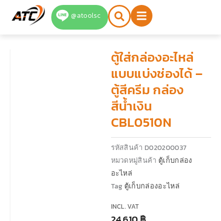
Skip
@atoolsc
to
content
ตู้ใส่กล่องอะไหล่
แบบแบ่งช่องได้ –
ตู้สีครีม กล่อง
สีน้ำเงิน
CBL0510N
รหัสสินค้า
D020200037
หมวดหมู่สินค้า
ตู้เก็บกล่อง
อะไหล่
Tag
ตู้เก็บกล่องอะไหล่
INCL. VAT
24,610
฿