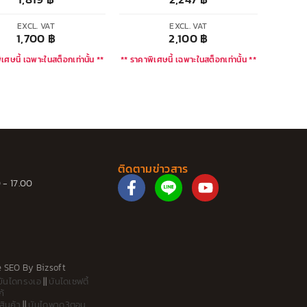
EXCL. VAT
EXCL. VAT
1,700
฿
2,100
฿
เศษนี้ เฉพาะในสต็อกเท่านั้น **
** ราคาพิเศษนี้ เฉพาะในสต็อกเท่านั้น **
ติดตามข่าวสาร
F
Y
 - 17.00
a
o
c
u
e
t
b
u
o
b
o
e
e SEO
By
Bizsoft
บันไดทรงเอ
||
บันไดเซฟตี้
k
ก้
-
สินค้า
||
บันไดพาด3ตอน