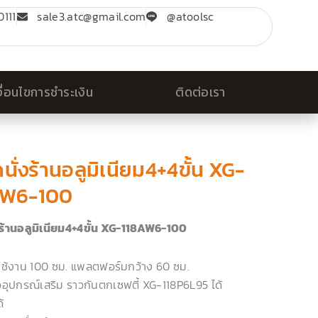
111
sale3.atc@gmail.com
@atoolsc
งื่อนไขการชำระเงิน
ติดต่อเรา
ดนั่งร้านอลูมิเนียม4+4ขั้น XG-
AW6-100
่งร้านอลูมิเนียม4+4ขั้น XG-118AW6-100
ใช้งาน 100 ซม. แพลตฟอร์มกว้าง 60 ซม.
ออุปกรณ์เสริม ราวกันตกเซฟตี้ XG-118P6L95 ได้
้