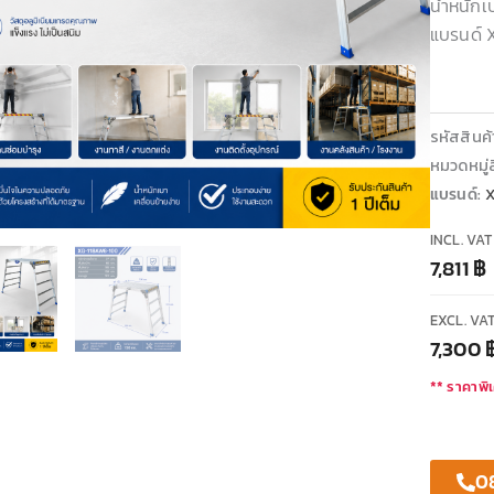
น้ำหนักเ
แบรนด์
รหัสสินค
หมวดหมู่ส
แบรนด์:
INCL. VAT
7,811
฿
EXCL. VA
7,300
** ราคาพิเ
0