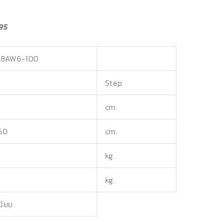
95
18AW6-100
Step
cm.
60
cm.
kg.
kg.
เนียม