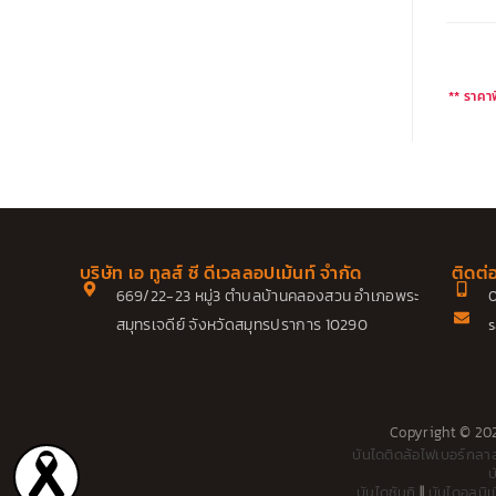
** ราคาพ
บริษัท เอ ทูลส์ ซี ดีเวลลอปเม้นท์ จำกัด
ติดต่
669/22-23 หมู่3 ตำบลบ้านคลองสวน อำเภอพระ
0
สมุทรเจดีย์ จังหวัดสมุทรปราการ 10290
s
Copyright © 2022
บันไดติดล้อไฟเบอร์กลา
บ
บันไดซันกิ
||
บันไดอลูมิ