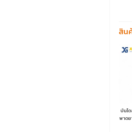
สินค
บันได
พาดย