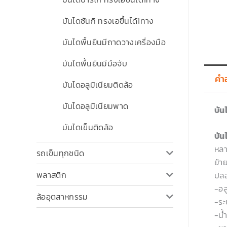
บันไดซันกิ ทรงเอขึ้นได้1ทาง
บันไดพื้นยืนมีถาดวางเครื่องมือ
บันไดพื้นยืนมีมือจับ
คำ
บันไดอลูมิเนียมติดล้อ
บันไดอลูมิเนียมพาด
บัน
บันไดเข็นติดล้อ
บัน
หลา
รถเข็นทุกชนิด
ย้า
พลาสติก
ปลอ
-อล
ล้ออุตสาหกรรม
-ระ
-น้