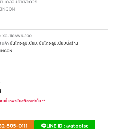
บา เคลื่อนย้ายสะดวก
 XINGON
้า
XG-118AW6-100
ินค้า
บันไดอลูมิเนียม
,
บันไดอลูมิเนียมนั่งร้าน
XINGON
T
฿
ศษนี้ เฉพาะในสต็อกเท่านั้น **
82-505-0111
LINE ID : @atoolsc