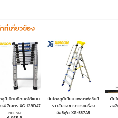
้าที่เกี่ยวข้อง
อลูมิเนียมยืดหดได้แบบ
บันไดอลูมิเนียมแพลตฟอร์มมี
บันไ
าว4.7เมตร XG-128D47
ราวจับและถาดวางเครื่อง
ลง2
มือ5ฟุต XG-337A5
INCL. VAT
6,955
฿