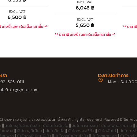
INCL. VAT
6,046
฿
EXCL. VAT
6,500
฿
EXCL. VAT
5,650
฿
ิเศษนี้ เฉพาะในสต็อกเท่านั้น **
** ราคาพิ
** ราคาพิเศษนี้ เฉพาะในสต็อกเท่านั้น **
อเรา
เวลาเปิดทำการ
82-505-0111
Mon - Sat 8.00
ale3.atc@gmail.com
 บริษัท เอ ทูลส์ ซี ดีเวลลอปเม้นท์ จำกัด All rights reserved. Powered &
Servic
ส
||
บันไดอลูมิเนียมติดล้อ
||
บันไดเข็นติดล้อ
||
บันไดกางทรงเอ
||
บันไดไฟเบอร์กลาส
||
ันไดช่าง
||
บันไดอลูมิเนียม
||
บันไดติดล้อ
||
บันไดทรงเอ5ขั้น
||
บันไดพับได้
||
บันไดบาร์โ
เนียมพาด
||
บันไดอลูมิเนียม10ขั้น
||
บันไดอลูมิเนียม12ขั้น
||
บันไดสแตนเลส
||
บันไดคลัง