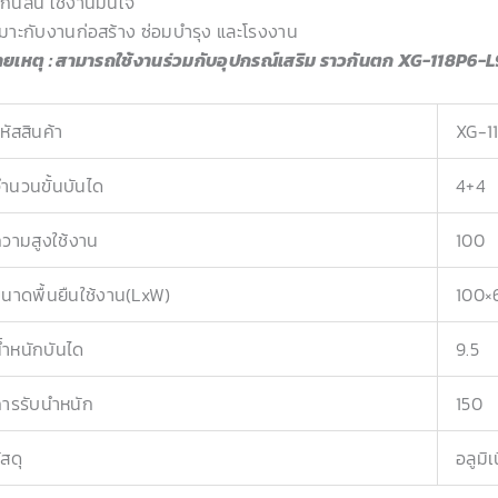
กันลื่น ใช้งานมั่นใจ
มาะกับงานก่อสร้าง ซ่อมบำรุง และโรงงาน
ยเหตุ : สามารถใช้งานร่วมกับอุปกรณ์เสริม ราวกันตก XG-118P6-L
หัสสินค้า
XG-1
ำนวนขั้นบันได
4+4
วามสูงใช้งาน
100
นาดพื้นยืนใช้งาน(LxW)
100×
้ำหนักบันได
9.5
ารรับนำหนัก
150
ัสดุ
อลูมิ