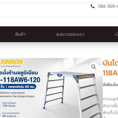
082-505-0
สินค้า
ผลงานของเรา
เ
บันไ
118
บันไดนั
ความสูง
สามารซื้
พับเก็บได