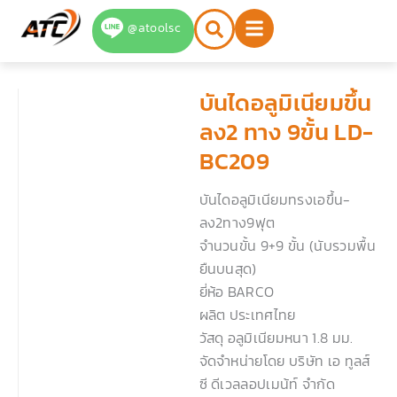
Skip
@atoolsc
to
content
บันไดอลูมิเนียมขึ้น
ลง2 ทาง 9ขั้น LD-
BC209
บันไดอลูมิเนียมทรงเอขึ้น-
ลง2ทาง9ฟุต
จำนวนขั้น 9+9 ขั้น (นับรวมพื้น
ยืนบนสุด)
ยี่ห้อ BARCO
ผลิต ประเทศไทย
วัสดุ อลูมิเนียมหนา 1.8 มม.
จัดจำหน่ายโดย บริษัท เอ ทูลส์
ซี ดีเวลลอปเมน้ท์ จำกัด