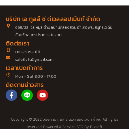
บริษัท เอ ทูลส์ ซี ดีเวลลอปเม้นท์ จำกัด
669/22-23 หมู่3 ตำบลบ้านคลองสวน อำเภอพระสมุทรเจดีย์
จังหวัดสมุทรปราการ 10290
ติดต่อเรา
082-505-0111
sale3.atc@gmail.com
เวลาเปิดทำการ
Mon - Sat 8.00 - 17.00
ติดตามข่าวสาร
F
Y
a
o
c
u
e
t
b
u
Copyright © 2022 บริษัท เอ ทูลส์ ซี ดีเวลลอปเม้นท์ จำกัด All rights
o
b
reserved. Powered &
Service SEO
By
Bizsoft