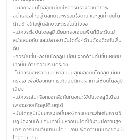
-เมื่อกางบันไดอลูมิเนียมให้ควรตรวจสอบสภาพ
สม่ำเสมอให้อยู่ในลักษณะพร้อมใช้งาน และจุดค้ำบันได
ด้านข้างให้อยู่ในลักษณะตรงไม่โก่งงอ
-ไม่ควรตั้งบันไดอลูมิเนียมทรงเอบนพื้นที่มีระดับไม่
สม่ำเสมอกัน และปลายขาบันไดทั้ง4ด้านต้องติดกับพื้น
ดิน
-ควรปีนขึ้น-ลงบันไดอลูมิเนียม จากด้านที่มีขั้นเหยียบ
เท่านั้น ด้วยความระมัดระวัง
-ไม่ควรนั่งหรือยืนบนหัวขั้นบนสุดของบันไดอลูมิเนียม
ทรงเอ เพื่อป้องกันการเกิดอุบัติเหตุจาการใช้บันไดอลูมิ
เนียม
-ไม่ควรเล่นหรือหยอกล้อกันในขณะใช้บันไดอลูมิเนียม
เพราะอาจเกิดอุบัติเหตุได้
-บันไดอลูมิเนียมทรงเอขึ้นลง2ทางเหมาะสำหรับการใช้
ปฏิบัติงานได้ 1 คนเท่านั้น หากบันไดที่ใช้งานมีความสูง
มาก ควรมีคนจับขาบันได 1-2คนเพื่อความมั่นคงของบัน
ไดอลูมิเนียม