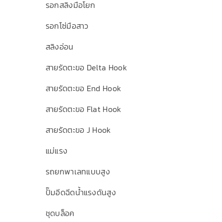
รอกสลิงมือโยก
รอกโซ่มือสาว
สลิงอ่อน
สายรัดตะขอ Delta Hook
สายรัดตะขอ End Hook
สายรัดตะขอ Flat Hook
สายรัดตะขอ J Hook
แม่แรง
รถยกพาเลทแบบสูง
ปั๊มอีดฉีดน้ำแรงดันสูง
ชุดบล็อค