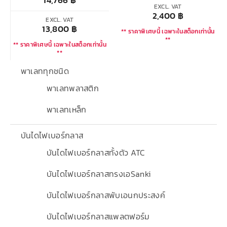
EXCL. VAT
2,400
฿
EXCL. VAT
13,800
฿
** ราคาพิเศษนี้ เฉพาะในสต็อกเท่านั้น
**
** ราคาพิเศษนี้ เฉพาะในสต็อกเท่านั้น
**
พาเลททุกชนิด
พาเลทพลาสติก
พาเลทเหล็ก
บันไดไฟเบอร์กลาส
บันไดไฟเบอร์กลาสทั้งตัว ATC
บันไดไฟเบอร์กลาสทรงเอSanki
บันไดไฟเบอร์กลาสพับเอนกประสงค์
บันไดไฟเบอร์กลาสแพลตฟอร์ม