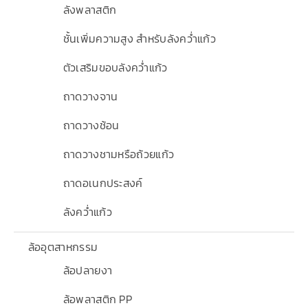
ลังพลาสติก
ชั้นเพิ่มความสูง สำหรับลังคว่ำแก้ว
ตัวเสริมขอบลังคว่ำแก้ว
ถาดวางจาน
ถาดวางช้อน
ถาดวางชามหรือถ้วยแก้ว
ถาดอเนกประสงค์
ลังคว่ำแก้ว
ล้ออุตสาหกรรม
ล้อปลายงา
ล้อพลาสติก PP