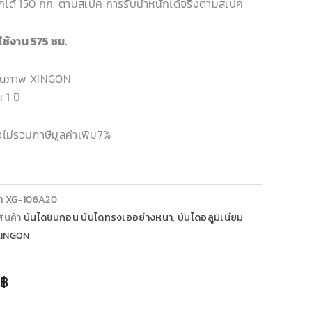
ักได้ 150 กก. ตามสเปค การรับน้ำหนักได้จริงตามสเปค
ใช้งาน 575 ซม.
คุณภาพ XINGON
 1 ปี
ังไม่รวมภาษีมูลค่าเพิ่ม7%
้า
XG-106A20
ินค้า
บันไดซินกอน บันไดทรงเออย่างหนา
,
บันไดอลูมิเนียม
XINGON
฿