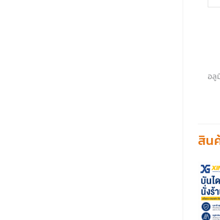
อลู
สินค