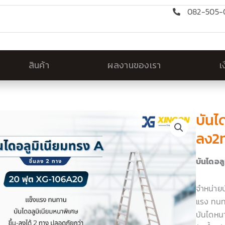
082-505-0
สินค้า
ผลงานของเรา
เ
บันไ
ลง2
บันไดอล
จำหน่ายบ
แรง ทนท
บันไดหน