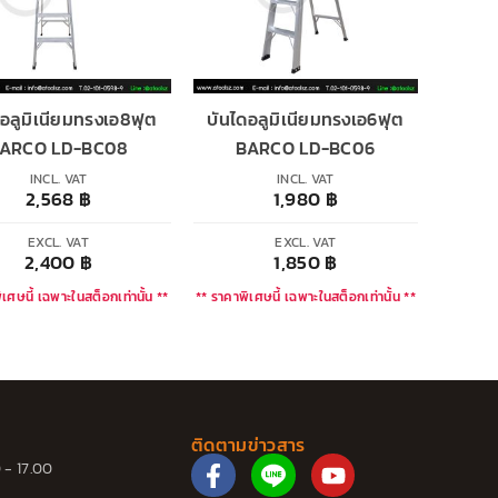
ดอลูมิเนียมทรงเอ8ฟุต
บันไดอลูมิเนียมทรงเอ6ฟุต
ARCO LD-BC08
BARCO LD-BC06
INCL. VAT
INCL. VAT
2,568
฿
1,980
฿
EXCL. VAT
EXCL. VAT
2,400
฿
1,850
฿
เศษนี้ เฉพาะในสต็อกเท่านั้น **
** ราคาพิเศษนี้ เฉพาะในสต็อกเท่านั้น **
ติดตามข่าวสาร
F
Y
 - 17.00
a
o