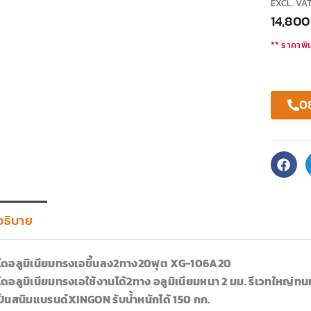
EXCL. VA
14,80
** ราคาพิเ
0
อธิบาย
ไดอลูมิเนียมทรงเอขึ้นลง2ทาง20ฟุต XG-106A20
ไดอลูมิเนียมทรงเอใช้งานได้2ทาง อลูมิเนียมหนา 2 มม. รีเวทใหญ่ท
เป็นสนิมแบรนด์XINGON รับน้ำหนักได้ 150 กก.