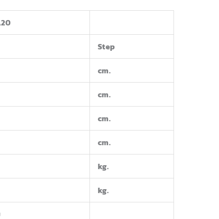
A20
Step
cm.
cm.
cm.
cm.
kg.
kg.
ม