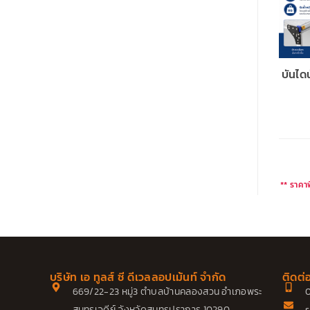
บันไดน
** ราคาพ
บริษัท เอ ทูลส์ ซี ดีเวลลอปเม้นท์ จำกัด
ติดต่
669/22-23 หมู่3 ตำบลบ้านคลองสวน อำเภอพระ
0
สมุทรเจดีย์ จังหวัดสมุทรปราการ 10290
s