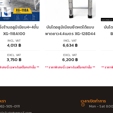
ั่งร้านอลูมิเนียม4+4ขั้น
บันไดอลูมิเนียมยืดหดได้แบบ
บันไ
XG-118A100
พาดยาว4.4เมตร XG-128D44
B
INCL. VAT
INCL. VAT
4,013
฿
6,634
฿
EXCL. VAT
EXCL. VAT
3,750
฿
6,200
฿
ิเศษนี้ เฉพาะในสต็อกเท่านั้น **
** ราคาพิเศษนี้ เฉพาะในสต็อกเท่านั้น **
** ราคาพิ
อเรา
เวลาเปิดทำการ
82-505-0111
Mon - Sat 8.00
ale3.atc@gmail.com