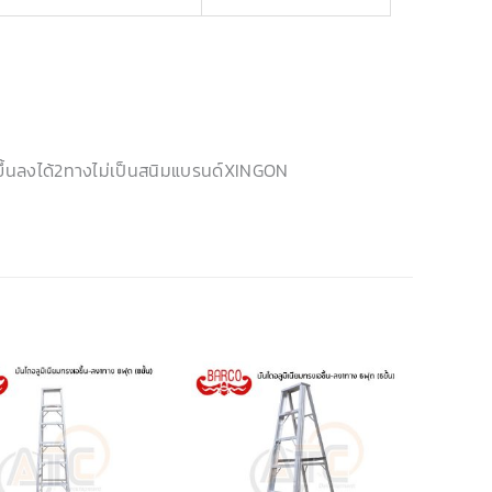
มขึ้นลงได้2ทางไม่เป็นสนิมแบรนด์XINGON