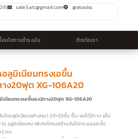
111
sale3.atc@gmail.com
@atoolsc
งื่อนไขการชำระเงิน
ติดต่อเรา
ดอลูมิเนียมทรงเอขึ้น
ทาง20ฟุต XG-106A20
ูมิเนียมทรงเอขึ้นลง2ทาง20ฟุต XG-106A20
ันไดอลูมิเนียมอย่างหนา 20+20ขั้น ขึ้น-ลงได้2ทาง แข็ง
าน อลูมิเนียมหนาพิเศษโครงสร้างบันไดทรงเอและขั้น
า2 มม.