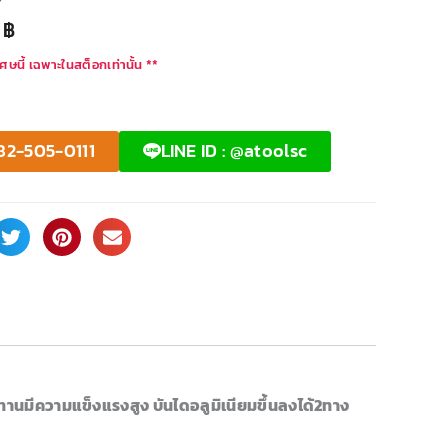
T
0
฿
ศษนี้ เฉพาะในสต็อกเท่านั้น **
82-505-0111
LINE ID : @atoolsc
นทานมีความแข็งแรงสูง บันไดอลูมิเนียมขึ้นลงได้2ทาง