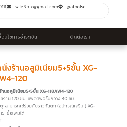
111
sale3.atc@gmail.com
@atoolsc
งื่อนไขการชำระเงิน
ติดต่อเรา
ดนั่งร้านอลูมิเนียม5+5ขั้น XG-
AW4-120
งร้านอลูมิเนียม5+5ขั้น XG-118AW4-120
ใช้งาน 120 ซม. แพลตฟอร์มกว้าง 40 ซม.
ุ: สามารถใช้ร่วมกับราวกันตก (อุปกรณ์เสริม ) XG-
5 ซื้อเพิ่มได้
้