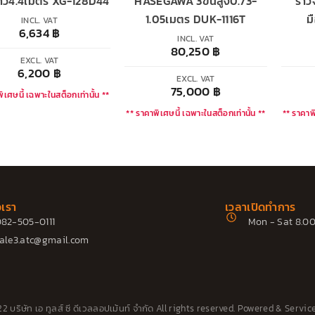
ว4.4เมตร XG-128D44
HASEGAWA 3ขั้นสูง0.73-
ราว
1.05เมตร DUK-1116T
ม
INCL. VAT
6,634
฿
INCL. VAT
80,250
฿
EXCL. VAT
6,200
฿
EXCL. VAT
75,000
฿
ิเศษนี้ เฉพาะในสต็อกเท่านั้น **
** ราคาพิเศษนี้ เฉพาะในสต็อกเท่านั้น **
** ราคาพิ
อเรา
เวลาเปิดทำการ
82-505-0111
Mon - Sat 8.00
ale3.atc@gmail.com
 บริษัท เอ ทูลส์ ซี ดีเวลลอปเม้นท์ จำกัด All rights reserved. Powered &
Servic