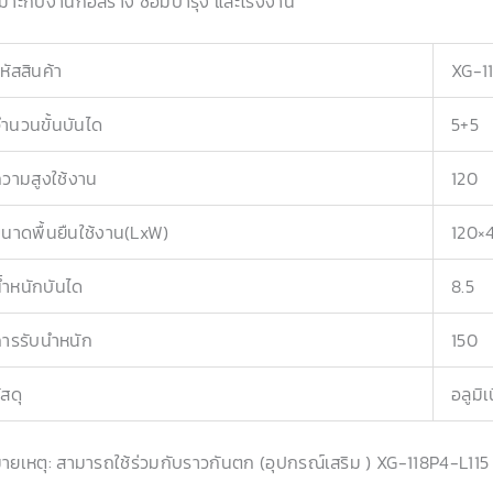
มาะกับงานก่อสร้าง ซ่อมบำรุง และโรงงาน
หัสสินค้า
XG-1
ำนวนขั้นบันได
5+5
วามสูงใช้งาน
120
นาดพื้นยืนใช้งาน(LxW)
120×
้ำหนักบันได
8.5
ารรับนำหนัก
150
ัสดุ
อลูมิ
ายเหตุ: สามารถใช้ร่วมกับราวกันตก (อุปกรณ์เสริม ) XG-118P4-L115 ซื