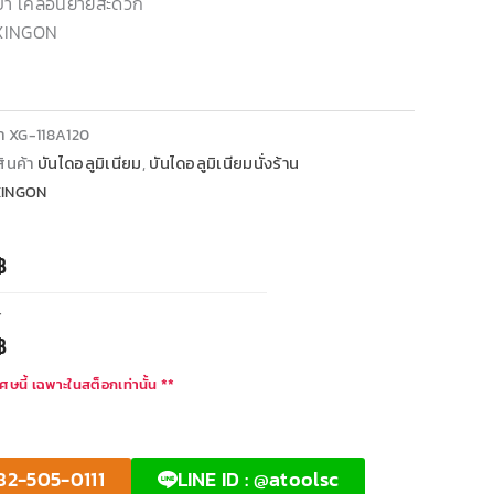
บา เคลื่อนย้ายสะดวก
 XINGON
้า
XG-118A120
ินค้า
บันไดอลูมิเนียม
,
บันไดอลูมิเนียมนั่งร้าน
XINGON
฿
T
฿
ศษนี้ เฉพาะในสต็อกเท่านั้น **
82-505-0111
LINE ID : @atoolsc