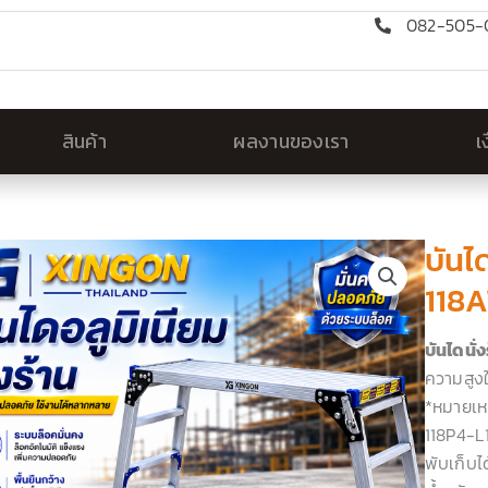
082-505-0
สินค้า
ผลงานของเรา
เ
บันไ
118
บันไดนั่
ความสูง
*หมายเหต
118P4-L11
พับเก็บได