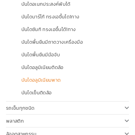
บันไดอเนกประสงค์พับได้
บันไดบาร์โก้ ทรงเอขึ้นได1ทาง
บันไดซันกิ ทรงเอขึ้นได้1ทาง
บันไดพื้นยืนมีถาดวางเครื่องมือ
บันไดพื้นยืนมีมือจับ
บันไดอลูมิเนียมติดล้อ
บันไดอลูมิเนียมพาด
บันไดเข็นติดล้อ
รถเข็นทุกชนิด
พลาสติก
ล้ออุตสาหกรรม