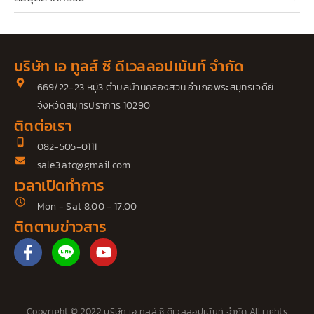
บริษัท เอ ทูลส์ ซี ดีเวลลอปเม้นท์ จำกัด
669/22-23 หมู่3 ตำบลบ้านคลองสวน อำเภอพระสมุทรเจดีย์
จังหวัดสมุทรปราการ 10290
ติดต่อเรา
082-505-0111
sale3.atc@gmail.com
เวลาเปิดทำการ
Mon - Sat 8.00 - 17.00
ติดตามข่าวสาร
F
Y
a
o
c
u
e
t
b
u
Copyright © 2022 บริษัท เอ ทูลส์ ซี ดีเวลลอปเม้นท์ จำกัด All rights