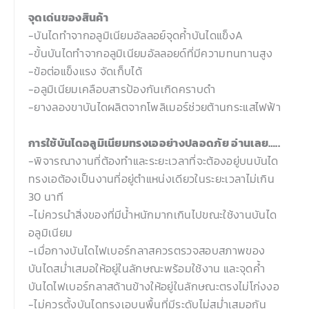
จุดเด่นของสินค้า
-บันไดทำจากอลูมิเนียมอัลลอย์จุดค้ำบันไดแข็งA
-ขั้นบันไดทำจากอลูมิเนียมอัลลอยด์ที่มีความทนทานสูง
-ข้อต่อแข็งแรง จัดเก็บได้
-อลูมิเนียมเคลือบสารป้องกันเกิดคราบดำ
-ยางลองขาบันไดผลิตจากโพลิเมอร์ช่วยต้านกระแสไฟฟ้า
การใช้บันไดอลูมิเนียมทรงเออย่างปลอดภัย อ่านเลย…..
-พิจารณางานที่ต้องทำและระยะเวลาที่จะต้องอยู่บนบันได
ทรงเอต้องเป็นงานที่อยู่ตำแหน่งเดียวในระยะเวลาไม่เกิน
30 นาที
-ไม่ควรนำสิ่งของที่มีน้ำหนักมากเกินไปขณะใช้งานบันได
อลูมิเนียม
-เมื่อกางบันไดไฟเบอร์กลาสควรตรวจสอบสภาพของ
บันไดสม่ำเสมอให้อยู่ในลักษณะพร้อมใช้งาน และจุดค้ำ
บันไดไฟเบอร์กลาสด้านข้างให้อยู่ในลักษณะตรงไม่โก่งงอ
-ไม่ควรตั้งบันไดทรงเอบนพื้นที่มีระดับไม่สม่ำเสมอกัน