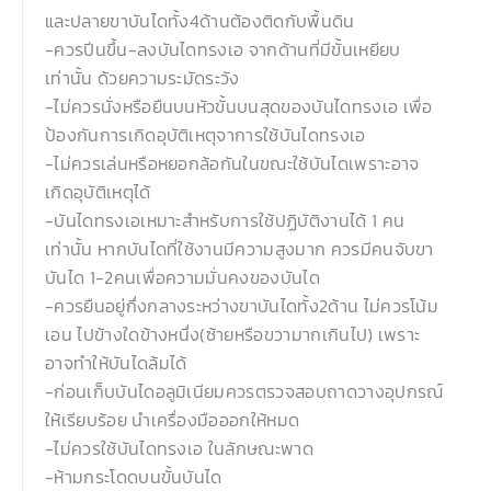
และปลายขาบันไดทั้ง4ด้านต้องติดกับพื้นดิน
-ควรปีนขึ้น-ลงบันไดทรงเอ จากด้านที่มีขั้นเหยียบ
เท่านั้น ด้วยความระมัดระวัง
-ไม่ควรนั่งหรือยืนบนหัวขั้นบนสุดของบันไดทรงเอ เพื่อ
ป้องกันการเกิดอุบัติเหตุจาการใช้บันไดทรงเอ
-ไม่ควรเล่นหรือหยอกล้อกันในขณะใช้บันไดเพราะอาจ
เกิดอุบัติเหตุได้
-บันไดทรงเอเหมาะสำหรับการใช้ปฏิบัติงานได้ 1 คน
เท่านั้น หากบันไดที่ใช้งานมีความสูงมาก ควรมีคนจับขา
บันได 1-2คนเพื่อความมั่นคงของบันได
-ควรยืนอยู่กึ่งกลางระหว่างขาบันไดทั้ง2ด้าน ไม่ควรโน้ม
เอน ไปข้างใดข้างหนึ่ง(ซ้ายหรือขวามากเกินไป) เพราะ
อาจทำให้บันไดล้มได้
-ก่อนเก็บบันไดอลูมิเนียมควรตรวจสอบถาดวางอุปกรณ์
ให้เรียบร้อย นำเครื่องมือออกให้หมด
-ไม่ควรใช้บันไดทรงเอ ในลักษณะพาด
-ห้ามกระโดดบนขั้นบันได