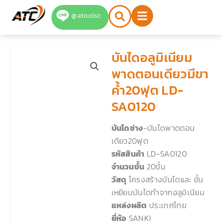
Skip
@atoolsc
to
content
บันไดอลูมิเนียม
พาดตอนเดียวมีขา
ค้ำ20ฟุต LD-
SA0120
บันไดช่าง
-บันไดพาดตอน
เดียว20ฟุต
รหัสสินค้า
LD-SA0120
จำนวนขั้น
20ขั้น
วัสดุ
โครงสร้างบันไดและ ขั้น
เหยียบบันไดทำจากอลูมิเนียม
แหล่งผลิต
ประเทศไทย
ยี่ห้อ
SANKI