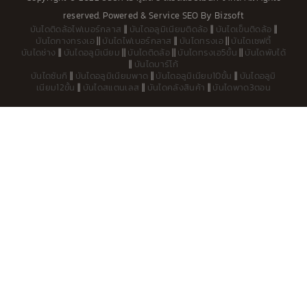
o
b
reserved. Powered &
Service SEO
By
Bizsoft
o
e
บันไดติดล้อไฟเบอร์กลาส
||
บันไดอลูมิเนียมติดล้อ
||
บันไดเข็นติดล้อ
||
k
บันไดกางทรงเอ
||
บันไดไฟเบอร์กลาส
||
บันไดทรงเอ
||
บันไดเซฟตี้
-
บันไดช่าง
||
บันไดอลูมิเนียม
||
บันไดติดล้อ
||
บันไดทรงเอ5ขั้น
||
บันไดพับได้
f
||
บันไดบาร์โก้
บันไดซันกิ
||
บันไดอลูมิเนียมพาด
||
บันไดอลูมิเนียม10ขั้น
||
บันไดอลูมิ
เนียม12ขั้น
||
บันไดสแตนเลส
||
บันไดคลังสินค้า
||
บันไดพาด3ตอน